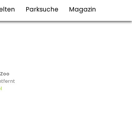
elten
Parksuche
Magazin
 Zoo
tfernt
l