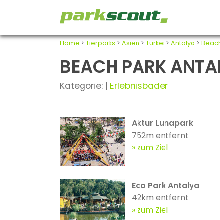
Home
>
Tierparks
>
Asien
>
Türkei
>
Antalya
>
Beach
BEACH PARK ANTALY
Kategorie: |
Erlebnisbäder
Aktur Lunapark
752m entfernt
zum Ziel
Eco Park Antalya
42km entfernt
zum Ziel