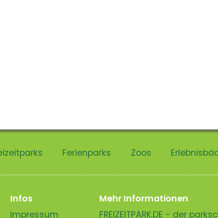
eizeitparks
Ferienparks
Zoos
Erlebnisbä
Infos
Mehr Informationen
Impressum
FREIZEITPARK.DE - der park