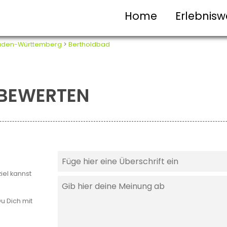
Home
Erlebnisw
aden-Württemberg
>
Bertholdbad
T BEWERTEN
iel kannst
u Dich mit