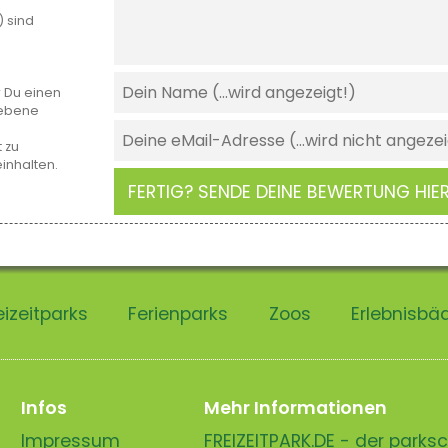
) sind
r Du einen
gebene
 zu
einhalten.
FERTIG? SENDE DEINE BEWERTUNG HIER
eizeitparks
Ferienparks
Zoos
Erlebnisbä
Infos
Mehr Informationen
Impressum
FREIZEITPARK.DE - der park