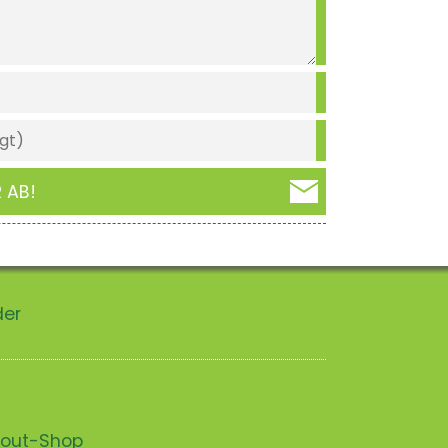
 AB!
der
scout-Shop