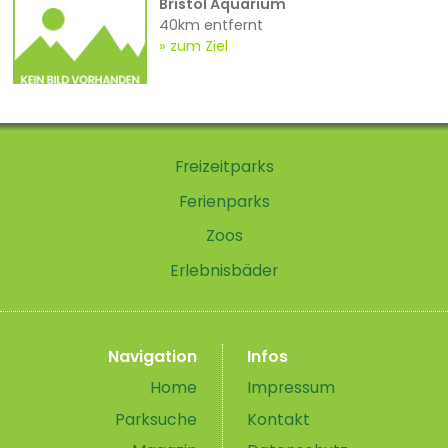
Bristol Aquarium
40km entfernt
zum Ziel
Freizeitparks
Ferienparks
Zoos
Erlebnisbäder
Navigation
Infos
Home
Impressum
Parksuche
Kontakt