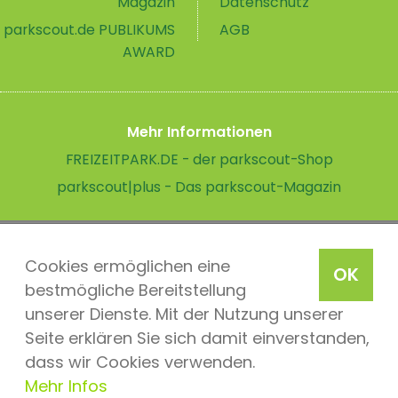
Magazin
Datenschutz
parkscout.de PUBLIKUMS
AGB
AWARD
Mehr Informationen
FREIZEITPARK.DE - der parkscout-Shop
parkscout|plus - Das parkscout-Magazin
Cookies ermöglichen eine
OK
bestmögliche Bereitstellung
unserer Dienste. Mit der Nutzung unserer
Seite erklären Sie sich damit einverstanden,
dass wir Cookies verwenden.
Mehr Infos
parkscout.de 2026, ein Produkt der Parkteam AG