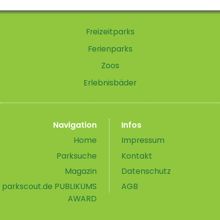
Freizeitparks
Ferienparks
Zoos
Erlebnisbäder
Navigation
Infos
Home
Impressum
Parksuche
Kontakt
Magazin
Datenschutz
parkscout.de PUBLIKUMS
AGB
AWARD