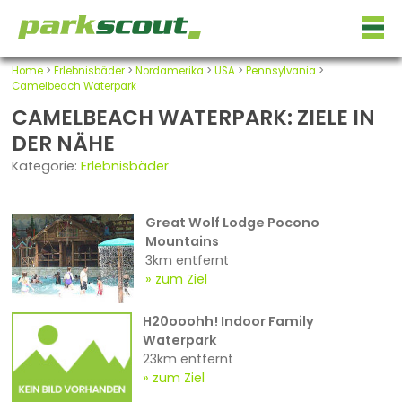
Home
>
Erlebnisbäder
>
Nordamerika
>
USA
>
Pennsylvania
>
Camelbeach Waterpark
CAMELBEACH WATERPARK: ZIELE IN
DER NÄHE
Kategorie:
Erlebnisbäder
Great Wolf Lodge Pocono
Mountains
3km entfernt
zum Ziel
H20ooohh! Indoor Family
Waterpark
23km entfernt
zum Ziel