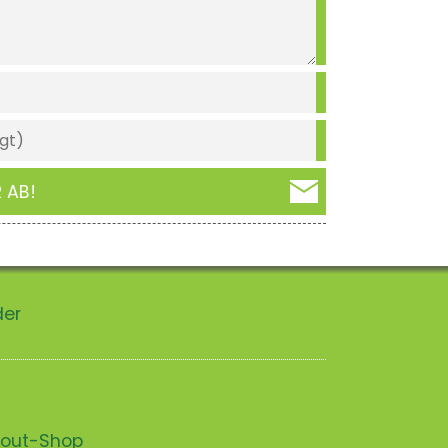
 AB!
der
scout-Shop