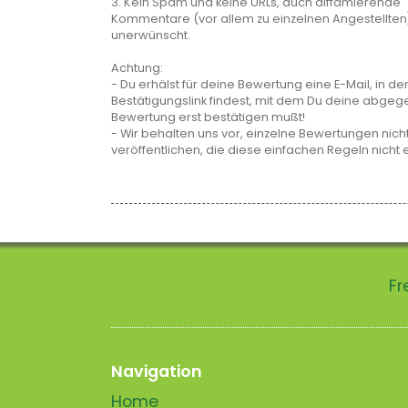
3. Kein Spam und keine URLs, auch diffamierende
Kommentare (vor allem zu einzelnen Angestellten
unerwünscht.
Achtung:
- Du erhälst für deine Bewertung eine E-Mail, in de
Bestätigungslink findest, mit dem Du deine abge
Bewertung erst bestätigen mußt!
- Wir behalten uns vor, einzelne Bewertungen nicht
veröffentlichen, die diese einfachen Regeln nicht 
Fr
Navigation
Home