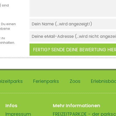
) sind
r Du einen
gebene
 zu
einhalten.
FERTIG? SENDE DEINE BEWERTUNG HIER
eizeitparks
Ferienparks
Zoos
Erlebnisbä
Infos
Mehr Informationen
Impressum
FREIZEITPARK.DE - der park