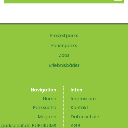
Freizeitparks
Ferienparks
Zoos
Erlebnisbäder
Navigation
Infos
Home
Impressum
Parksuche
Kontakt
Magazin
Datenschutz
parkscout.de PUBLIKUMS
AGB