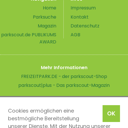
Home
Impressum
Parksuche
Kontakt
Magazin
Datenschutz
parkscout.de PUBLIKUMS
AGB
AWARD
Mehr Informationen
FREIZEITPARK.DE - der parkscout-Shop
parkscout|plus - Das parkscout-Magazin
Cookies ermöglichen eine
OK
bestmögliche Bereitstellung
unserer Dienste. Mit der Nutzung unserer