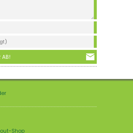
 AB!
der
scout-Shop