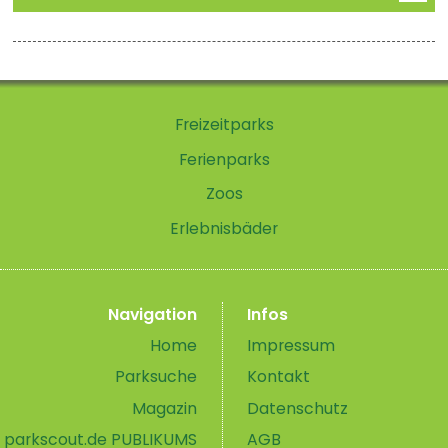
Freizeitparks
Ferienparks
Zoos
Erlebnisbäder
Navigation
Infos
Home
Impressum
Parksuche
Kontakt
Magazin
Datenschutz
parkscout.de PUBLIKUMS
AGB