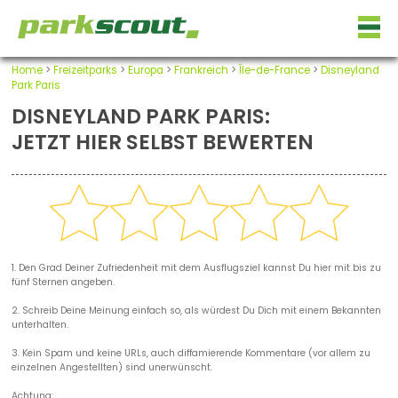
Home
>
Freizeitparks
>
Europa
>
Frankreich
>
Île-de-France
>
Disneyland
Park Paris
DISNEYLAND PARK PARIS:
JETZT HIER SELBST BEWERTEN
1. Den Grad Deiner Zufriedenheit mit dem Ausflugsziel kannst Du hier mit bis zu
fünf Sternen angeben.
2. Schreib Deine Meinung einfach so, als würdest Du Dich mit einem Bekannten
unterhalten.
3. Kein Spam und keine URLs, auch diffamierende Kommentare (vor allem zu
einzelnen Angestellten) sind unerwünscht.
Achtung: