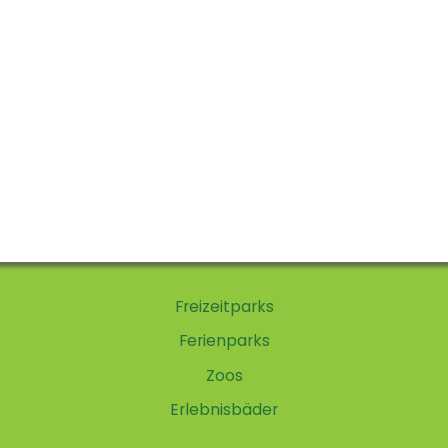
Freizeitparks
Ferienparks
Zoos
Erlebnisbäder