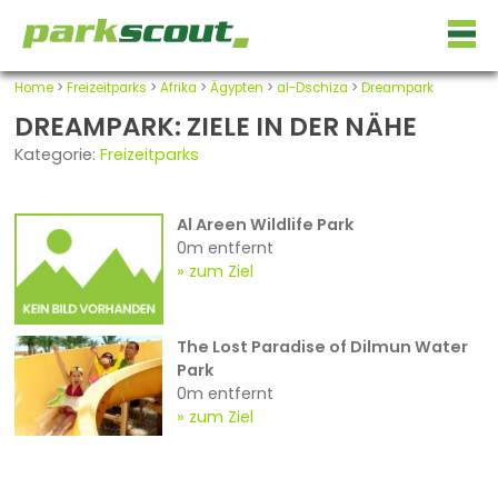
Home
>
Freizeitparks
>
Afrika
>
Ägypten
>
al-Dschiza
>
Dreampark
DREAMPARK: ZIELE IN DER NÄHE
Kategorie:
Freizeitparks
Al Areen Wildlife Park
0m entfernt
zum Ziel
The Lost Paradise of Dilmun Water
Park
0m entfernt
zum Ziel