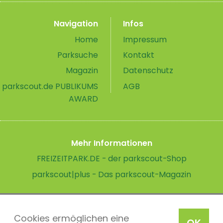
Navigation
Infos
Home
Impressum
Parksuche
Kontakt
Magazin
Datenschutz
parkscout.de PUBLIKUMS
AGB
AWARD
Mehr Informationen
FREIZEITPARK.DE - der parkscout-Shop
parkscout|plus - Das parkscout-Magazin
Cookies ermöglichen eine