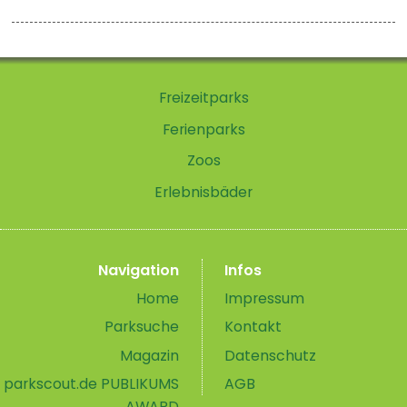
Freizeitparks
Ferienparks
Zoos
Erlebnisbäder
Navigation
Infos
Home
Impressum
Parksuche
Kontakt
Magazin
Datenschutz
parkscout.de PUBLIKUMS
AGB
AWARD