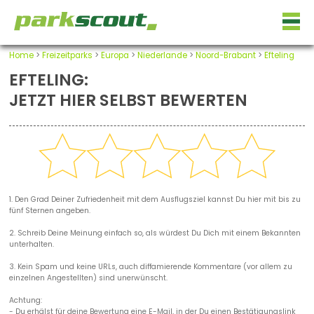
Home
>
Freizeitparks
>
Europa
>
Niederlande
>
Noord-Brabant
>
Efteling
EFTELING:
JETZT HIER SELBST BEWERTEN
1. Den Grad Deiner Zufriedenheit mit dem Ausflugsziel kannst Du hier mit bis zu
fünf Sternen angeben.
2. Schreib Deine Meinung einfach so, als würdest Du Dich mit einem Bekannten
unterhalten.
3. Kein Spam und keine URLs, auch diffamierende Kommentare (vor allem zu
einzelnen Angestellten) sind unerwünscht.
Achtung:
- Du erhälst für deine Bewertung eine E-Mail, in der Du einen Bestätigungslink