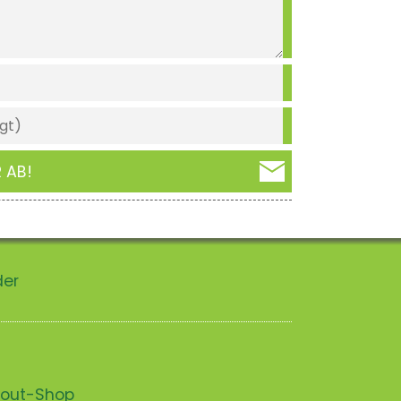
 AB!
der
scout-Shop