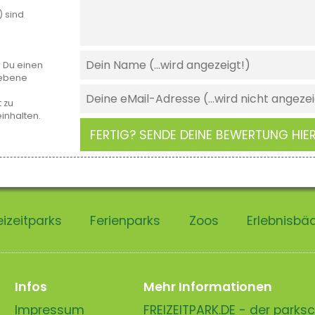
) sind
r Du einen
gebene
 zu
einhalten.
FERTIG? SENDE DEINE BEWERTUNG HIER
eizeitparks
Ferienparks
Zoos
Erlebnisbä
Infos
Mehr Informationen
Impressum
FREIZEITPARK.DE - der park