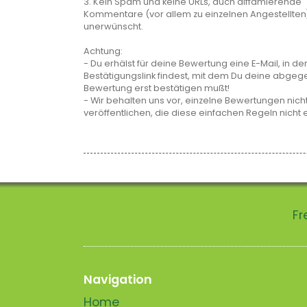
3. Kein Spam und keine URLs, auch diffamierende
Kommentare (vor allem zu einzelnen Angestellten
unerwünscht.
Achtung:
- Du erhälst für deine Bewertung eine E-Mail, in de
Bestätigungslink findest, mit dem Du deine abge
Bewertung erst bestätigen mußt!
- Wir behalten uns vor, einzelne Bewertungen nicht
veröffentlichen, die diese einfachen Regeln nicht 
Fr
Navigation
Home