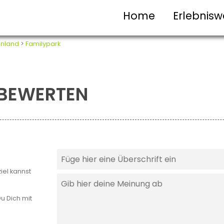
Home
Erlebnisw
nland
>
Familypark
T BEWERTEN
iel kannst
u Dich mit