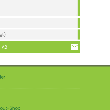
 AB!
der
scout-Shop