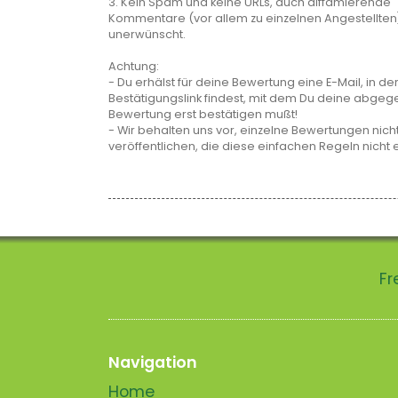
3. Kein Spam und keine URLs, auch diffamierende
Kommentare (vor allem zu einzelnen Angestellten
unerwünscht.
Achtung:
- Du erhälst für deine Bewertung eine E-Mail, in de
Bestätigungslink findest, mit dem Du deine abge
Bewertung erst bestätigen mußt!
- Wir behalten uns vor, einzelne Bewertungen nicht
veröffentlichen, die diese einfachen Regeln nicht 
Fr
Navigation
Home