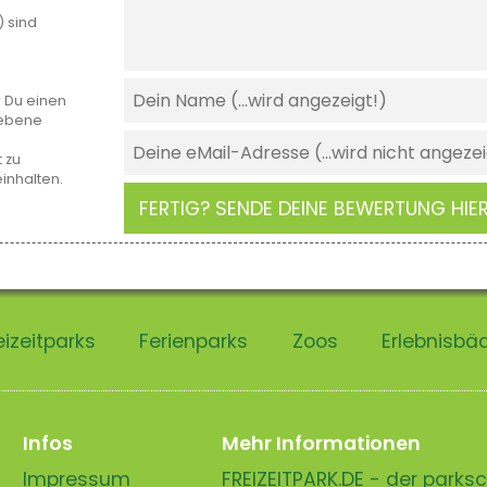
) sind
r Du einen
gebene
 zu
einhalten.
FERTIG? SENDE DEINE BEWERTUNG HIER
eizeitparks
Ferienparks
Zoos
Erlebnisbä
Infos
Mehr Informationen
Impressum
FREIZEITPARK.DE - der park