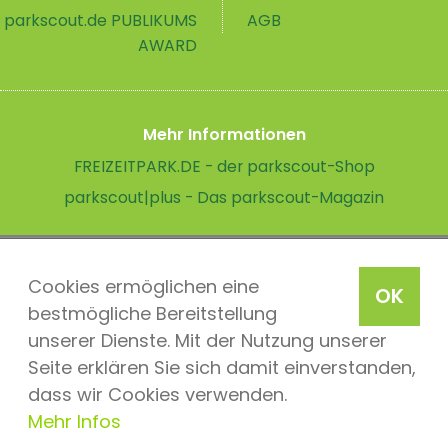
parkscout.de PUBLIKUMS
AGB
AWARD
Mehr Informationen
FREIZEITPARK.DE - der parkscout-Shop
parkscout|plus - Das parkscout-Magazin
Cookies ermöglichen eine
OK
bestmögliche Bereitstellung
unserer Dienste. Mit der Nutzung unserer
Seite erklären Sie sich damit einverstanden,
dass wir Cookies verwenden.
Mehr Infos
parkscout.de 2026, ein Produkt der Parkteam AG