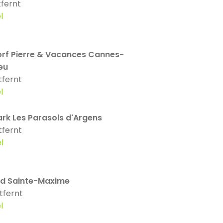
fernt
l
orf Pierre & Vacances Cannes-
eu
tfernt
l
ark Les Parasols d'Argens
tfernt
l
d Sainte-Maxime
tfernt
l