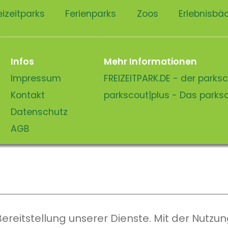
eizeitparks
Ferienparks
Zoos
Erlebnisbä
Infos
Mehr Informationen
Impressum
FREIZEITPARK.DE - der park
Kontakt
parkscout|plus - Das park
Datenschutz
AGB
eitstellung unserer Dienste. Mit der Nutzung