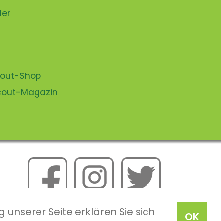
der
scout-Shop
scout-Magazin
 unserer Seite erklären Sie sich
OK