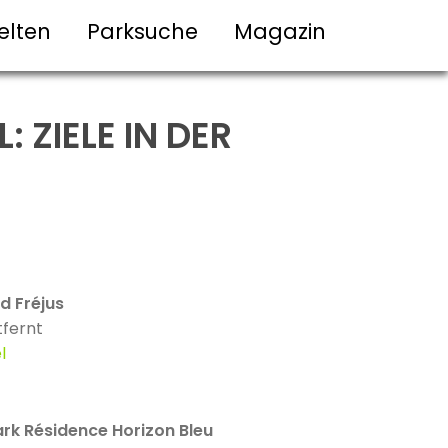
elten
Parksuche
Magazin
 ZIELE IN DER
d Fréjus
tfernt
l
rk Résidence Horizon Bleu