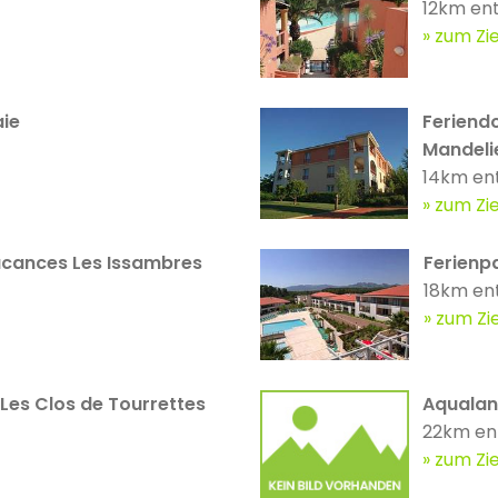
12km ent
zum Zie
aie
Feriend
Mandeli
14km en
zum Zie
Vacances Les Issambres
Ferienp
18km en
zum Zie
Les Clos de Tourrettes
Aqualan
22km en
zum Zie