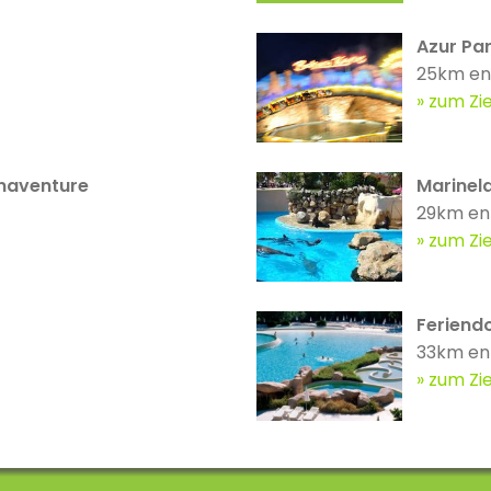
Azur Pa
25km en
zum Zie
onaventure
Marinel
29km en
zum Zie
Feriend
33km en
zum Zie