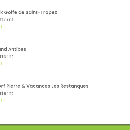
rk Golfe de Saint-Tropez
tfernt
l
and Antibes
tfernt
l
orf Pierre & Vacances Les Restanques
tfernt
l