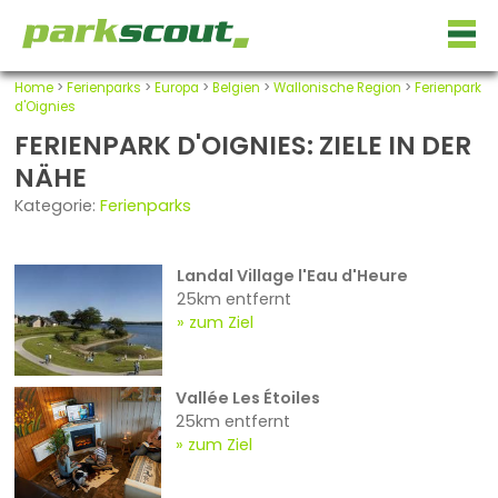
Home
>
Ferienparks
>
Europa
>
Belgien
>
Wallonische Region
>
Ferienpark
d'Oignies
FERIENPARK D'OIGNIES: ZIELE IN DER
NÄHE
Kategorie:
Ferienparks
Landal Village l'Eau d'Heure
25km entfernt
zum Ziel
Vallée Les Étoiles
25km entfernt
zum Ziel