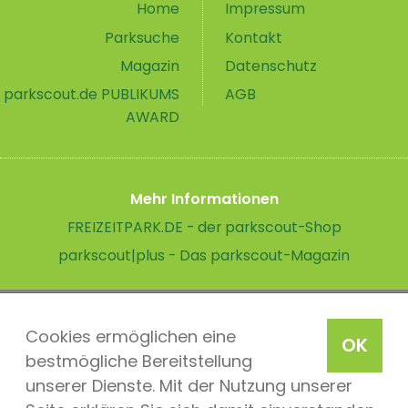
Home
Impressum
Parksuche
Kontakt
Magazin
Datenschutz
parkscout.de PUBLIKUMS
AGB
AWARD
Mehr Informationen
FREIZEITPARK.DE - der parkscout-Shop
parkscout|plus - Das parkscout-Magazin
Cookies ermöglichen eine
OK
bestmögliche Bereitstellung
unserer Dienste. Mit der Nutzung unserer