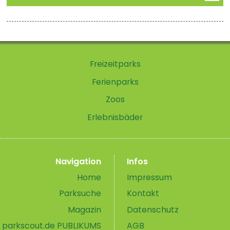
Freizeitparks
Ferienparks
Zoos
Erlebnisbäder
Navigation
Infos
Home
Impressum
Parksuche
Kontakt
Magazin
Datenschutz
parkscout.de PUBLIKUMS
AGB