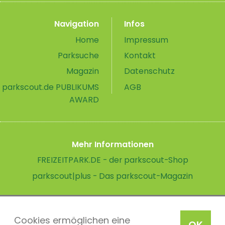
Navigation
Infos
Home
Impressum
Parksuche
Kontakt
Magazin
Datenschutz
parkscout.de PUBLIKUMS
AGB
AWARD
Mehr Informationen
FREIZEITPARK.DE - der parkscout-Shop
parkscout|plus - Das parkscout-Magazin
Cookies ermöglichen eine