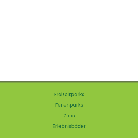
Freizeitparks
Ferienparks
Zoos
Erlebnisbäder