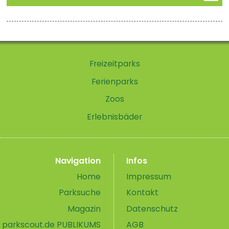
Freizeitparks
Ferienparks
Zoos
Erlebnisbäder
Navigation
Infos
Home
Impressum
Parksuche
Kontakt
Magazin
Datenschutz
parkscout.de PUBLIKUMS
AGB