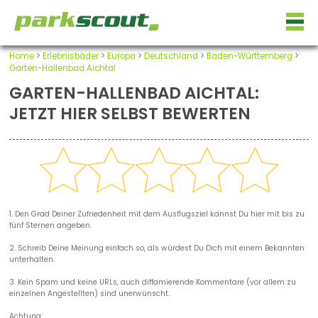
Home
>
Erlebnisbäder
>
Europa
>
Deutschland
>
Baden-Württemberg
>
Garten-Hallenbad Aichtal
GARTEN-HALLENBAD AICHTAL:
JETZT HIER SELBST BEWERTEN
1. Den Grad Deiner Zufriedenheit mit dem Ausflugsziel kannst Du hier mit bis zu
fünf Sternen angeben.
2. Schreib Deine Meinung einfach so, als würdest Du Dich mit einem Bekannten
unterhalten.
3. Kein Spam und keine URLs, auch diffamierende Kommentare (vor allem zu
einzelnen Angestellten) sind unerwünscht.
Achtung: