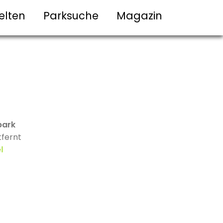
elten
Parksuche
Magazin
park
tfernt
l