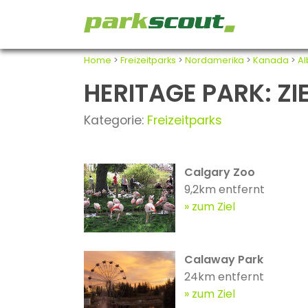
Home
>
Freizeitparks
>
Nordamerika
>
Kanada
>
Al
HERITAGE PARK: ZI
Kategorie:
Freizeitparks
Calgary Zoo
9,2km entfernt
zum Ziel
Calaway Park
24km entfernt
zum Ziel