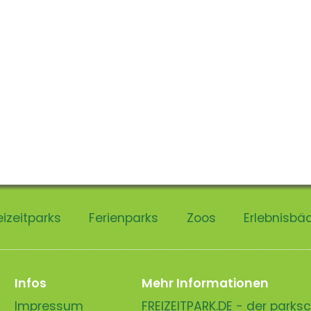
eizeitparks
Ferienparks
Zoos
Erlebnisbä
Infos
Mehr Informationen
Impressum
FREIZEITPARK.DE - der park