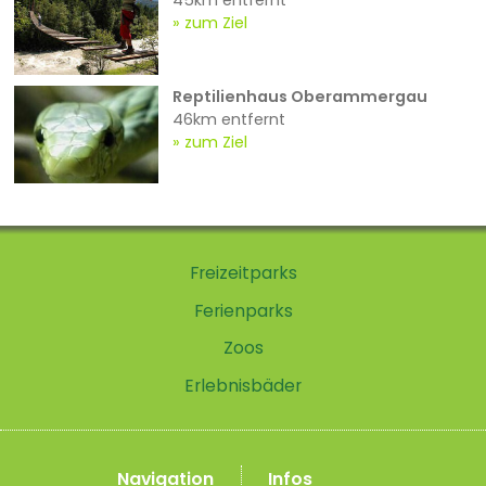
zum Ziel
Reptilienhaus Oberammergau
46km entfernt
zum Ziel
Freizeitparks
Ferienparks
Zoos
Erlebnisbäder
Navigation
Infos