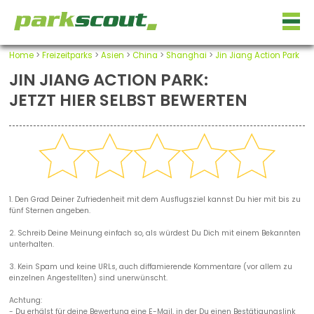
Home
>
Freizeitparks
>
Asien
>
China
>
Shanghai
>
Jin Jiang Action Park
JIN JIANG ACTION PARK:
JETZT HIER SELBST BEWERTEN
1. Den Grad Deiner Zufriedenheit mit dem Ausflugsziel kannst Du hier mit bis zu
fünf Sternen angeben.
2. Schreib Deine Meinung einfach so, als würdest Du Dich mit einem Bekannten
unterhalten.
3. Kein Spam und keine URLs, auch diffamierende Kommentare (vor allem zu
einzelnen Angestellten) sind unerwünscht.
Achtung:
- Du erhälst für deine Bewertung eine E-Mail, in der Du einen Bestätigungslink