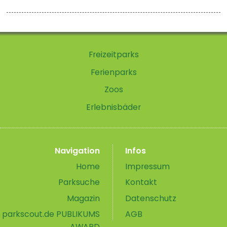
Freizeitparks
Ferienparks
Zoos
Erlebnisbäder
Navigation
Infos
Home
Impressum
Parksuche
Kontakt
Magazin
Datenschutz
parkscout.de PUBLIKUMS
AGB
AWARD