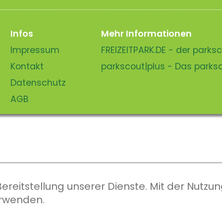
Infos
Mehr Informationen
Impressum
FREIZEITPARK.DE - der park
Kontakt
parkscout|plus - Das park
Datenschutz
AGB
eitstellung unserer Dienste. Mit der Nutzung
erwenden.
parkscout.de 2026, ein Produkt der Parkteam AG