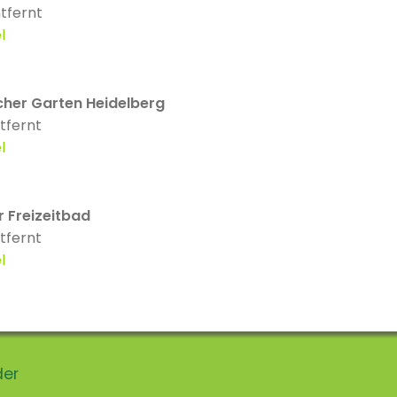
tfernt
l
cher Garten Heidelberg
tfernt
l
 Freizeitbad
tfernt
l
der