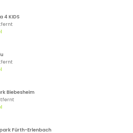
a 4 KIDS
tfernt
l
du
tfernt
l
rk Biebesheim
tfernt
l
rpark Fürth-Erlenbach