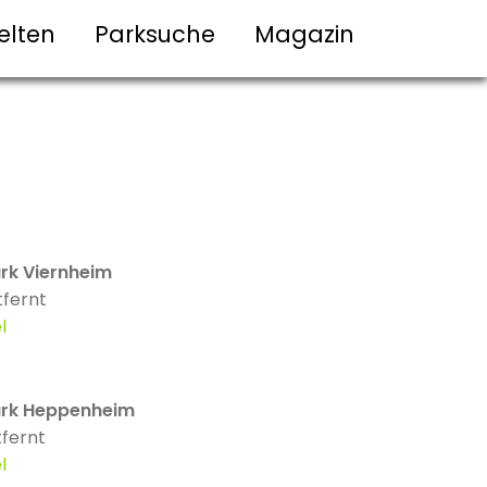
elten
Parksuche
Magazin
rk Viernheim
tfernt
l
rk Heppenheim
fernt
l