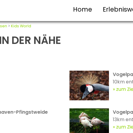
Home
Erlebnisw
sen
>
Kids World
 IN DER NÄHE
Vogelpa
10km en
zum Zie
haven-Pfingstweide
Vogelpa
13km ent
zum Zie