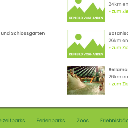
24km en
zum Zie
 und Schlossgarten
Botanis
26km en
zum Zie
Bellamar
26km en
zum Zie
eizeitparks
Ferienparks
Zoos
Erlebnisbä