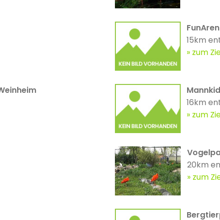
FunAren
15km en
zum Zie
 Weinheim
Mannki
16km en
zum Zie
Vogelpa
20km en
zum Zie
Bergtie