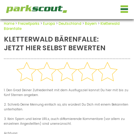
Home
>
Freizeitparks
>
Europa
>
Deutschland
>
Bayern
>
Kletterwald
Bärenfalle
KLETTERWALD BÄRENFALLE:
JETZT HIER SELBST BEWERTEN
1. Den Grad Deiner Zufriedenheit mit dem Ausflugsziel kannst Du hier mit bis zu
fünf Sternen angeben.
2. Schreib Deine Meinung einfach so, als würdest Du Dich mit einem Bekannten
unterhalten.
3. Kein Spam und keine URLs, auch diffamierende Kommentare (vor allem zu
einzelnen Angestellten) sind unerwünscht.
Achtung: