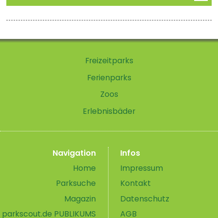
Freizeitparks
Ferienparks
Zoos
Erlebnisbäder
Navigation
Infos
Home
Impressum
Parksuche
Kontakt
Magazin
Datenschutz
parkscout.de PUBLIKUMS
AGB