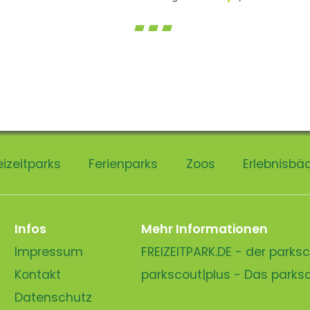
eizeitparks
Ferienparks
Zoos
Erlebnisbä
Infos
Mehr Informationen
Impressum
FREIZEITPARK.DE - der park
Kontakt
parkscout|plus - Das park
Datenschutz