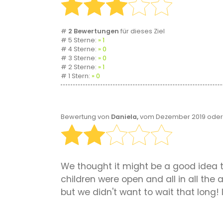
#
2 Bewertungen
für dieses Ziel
# 5 Sterne:
1
# 4 Sterne:
0
# 3 Sterne:
0
# 2 Sterne:
1
# 1 Stern:
0
Bewertung von
Daniela,
vom Dezember 2019 oder 
We thought it might be a good idea to 
children were open and all in all th
but we didn't want to wait that long