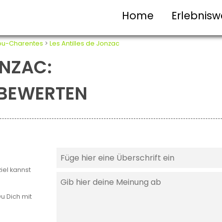
Home
Erlebnisw
ou-Charentes
>
Les Antilles de Jonzac
ONZAC:
T BEWERTEN
iel kannst
u Dich mit