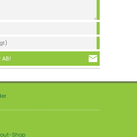
 AB!
der
scout-Shop