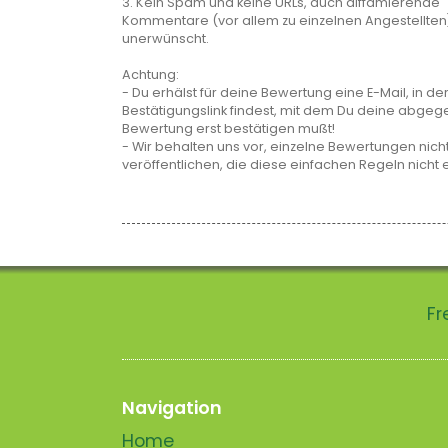
3. Kein Spam und keine URLs, auch diffamierende
Kommentare (vor allem zu einzelnen Angestellten
unerwünscht.
Achtung:
- Du erhälst für deine Bewertung eine E-Mail, in de
Bestätigungslink findest, mit dem Du deine abge
Bewertung erst bestätigen mußt!
- Wir behalten uns vor, einzelne Bewertungen nicht
veröffentlichen, die diese einfachen Regeln nicht 
Fr
Navigation
Home