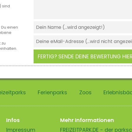
) sind
r Du einen
gebene
 zu
einhalten.
FERTIG? SENDE DEINE BEWERTUNG HIER
eizeitparks
Ferienparks
Zoos
Erlebnisbä
Infos
Mehr Informationen
Impressum
FREIZEITPARK.DE - der park