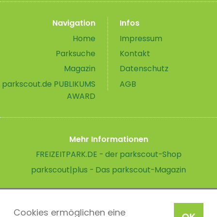
Navigation
Infos
Home
Impressum
Parksuche
Kontakt
Magazin
Datenschutz
parkscout.de PUBLIKUMS
AGB
AWARD
Mehr Informationen
FREIZEITPARK.DE - der parkscout-Shop
parkscout|plus - Das parkscout-Magazin
Cookies ermöglichen eine