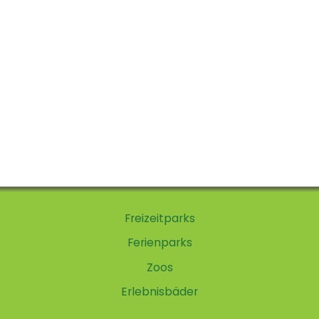
Freizeitparks
Ferienparks
Zoos
Erlebnisbäder