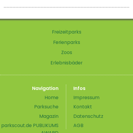
Freizeitparks
Ferienparks
Zoos
Erlebnisbäder
Navigation
Infos
Home
Impressum
Parksuche
Kontakt
Magazin
Datenschutz
parkscout.de PUBLIKUMS
AGB
AWARD