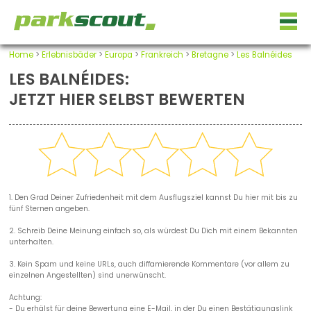
Home
>
Erlebnisbäder
>
Europa
>
Frankreich
>
Bretagne
>
Les Balnéides
LES BALNÉIDES:
JETZT HIER SELBST BEWERTEN
1. Den Grad Deiner Zufriedenheit mit dem Ausflugsziel kannst Du hier mit bis zu
fünf Sternen angeben.
2. Schreib Deine Meinung einfach so, als würdest Du Dich mit einem Bekannten
unterhalten.
3. Kein Spam und keine URLs, auch diffamierende Kommentare (vor allem zu
einzelnen Angestellten) sind unerwünscht.
Achtung:
- Du erhälst für deine Bewertung eine E-Mail, in der Du einen Bestätigungslink