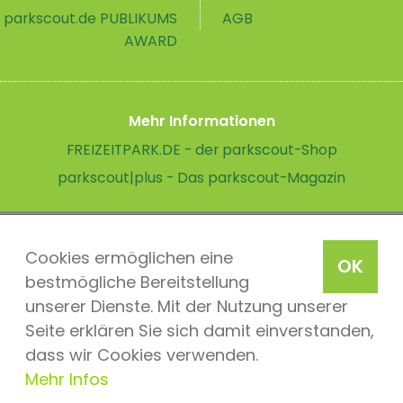
parkscout.de PUBLIKUMS
AGB
AWARD
Mehr Informationen
FREIZEITPARK.DE - der parkscout-Shop
parkscout|plus - Das parkscout-Magazin
Cookies ermöglichen eine
OK
bestmögliche Bereitstellung
unserer Dienste. Mit der Nutzung unserer
Seite erklären Sie sich damit einverstanden,
dass wir Cookies verwenden.
Mehr Infos
parkscout.de 2026, ein Produkt der Parkteam AG