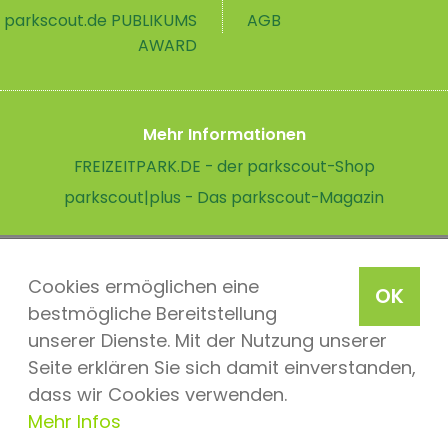
parkscout.de PUBLIKUMS
AGB
AWARD
Mehr Informationen
FREIZEITPARK.DE - der parkscout-Shop
parkscout|plus - Das parkscout-Magazin
Cookies ermöglichen eine
OK
bestmögliche Bereitstellung
unserer Dienste. Mit der Nutzung unserer
Seite erklären Sie sich damit einverstanden,
dass wir Cookies verwenden.
Mehr Infos
parkscout.de 2026, ein Produkt der Parkteam AG