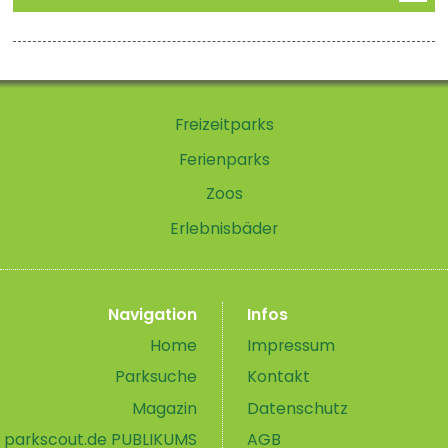
Freizeitparks
Ferienparks
Zoos
Erlebnisbäder
Navigation
Infos
Home
Impressum
Parksuche
Kontakt
Magazin
Datenschutz
parkscout.de PUBLIKUMS
AGB