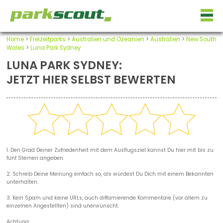
Home
>
Freizeitparks
>
Australien und Ozeanien
>
Australien
>
New South
Wales
>
Luna Park Sydney
LUNA PARK SYDNEY:
JETZT HIER SELBST BEWERTEN
1. Den Grad Deiner Zufriedenheit mit dem Ausflugsziel kannst Du hier mit bis zu
fünf Sternen angeben.
2. Schreib Deine Meinung einfach so, als würdest Du Dich mit einem Bekannten
unterhalten.
3. Kein Spam und keine URLs, auch diffamierende Kommentare (vor allem zu
einzelnen Angestellten) sind unerwünscht.
Achtung: