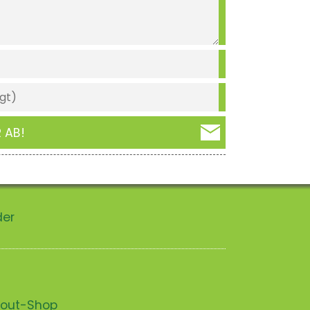
 AB!
der
scout-Shop