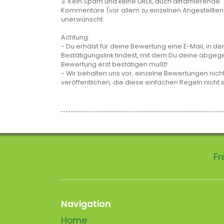
3. Kein Spam und keine URLs, auch diffamierende
Kommentare (vor allem zu einzelnen Angestellten
unerwünscht.
Achtung:
- Du erhälst für deine Bewertung eine E-Mail, in de
Bestätigungslink findest, mit dem Du deine abge
Bewertung erst bestätigen mußt!
- Wir behalten uns vor, einzelne Bewertungen nicht
veröffentlichen, die diese einfachen Regeln nicht 
Fr
Navigation
Home