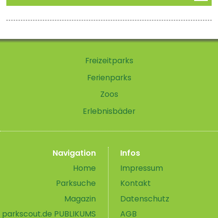
Freizeitparks
Ferienparks
Zoos
Erlebnisbäder
Navigation
Infos
Home
Impressum
Parksuche
Kontakt
Magazin
Datenschutz
parkscout.de PUBLIKUMS
AGB