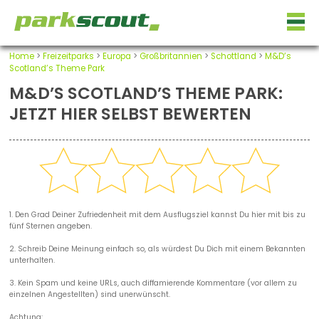
Home
>
Freizeitparks
>
Europa
>
Großbritannien
>
Schottland
>
M&D’s
Scotland’s Theme Park
M&D’S SCOTLAND’S THEME PARK:
JETZT HIER SELBST BEWERTEN
1. Den Grad Deiner Zufriedenheit mit dem Ausflugsziel kannst Du hier mit bis zu
fünf Sternen angeben.
2. Schreib Deine Meinung einfach so, als würdest Du Dich mit einem Bekannten
unterhalten.
3. Kein Spam und keine URLs, auch diffamierende Kommentare (vor allem zu
einzelnen Angestellten) sind unerwünscht.
Achtung: