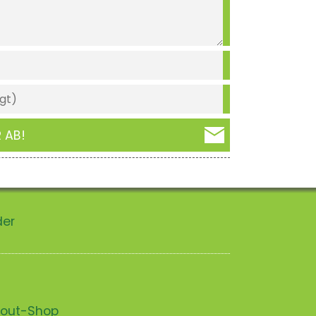
 AB!
der
scout-Shop