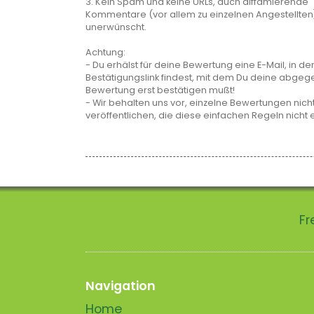
3. Kein Spam und keine URLs, auch diffamierende
Kommentare (vor allem zu einzelnen Angestellten
unerwünscht.
Achtung:
- Du erhälst für deine Bewertung eine E-Mail, in de
Bestätigungslink findest, mit dem Du deine abge
Bewertung erst bestätigen mußt!
- Wir behalten uns vor, einzelne Bewertungen nicht
veröffentlichen, die diese einfachen Regeln nicht 
Fr
Navigation
Home