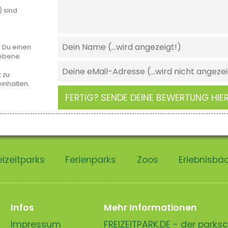
) sind
r Du einen
gebene
 zu
einhalten.
FERTIG? SENDE DEINE BEWERTUNG HIER
eizeitparks
Ferienparks
Zoos
Erlebnisbä
Infos
Mehr Informationen
Impressum
FREIZEITPARK.DE - der park