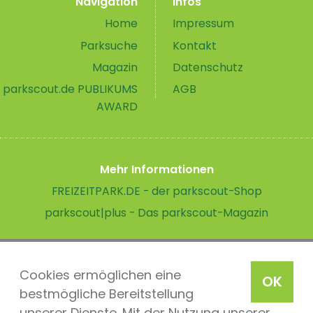
Navigation
Infos
Home
Impressum
Parksuche
Kontakt
Magazin
Datenschutz
parkscout.de PUBLIKUMS
AGB
AWARD
Mehr Informationen
FREIZEITPARK.DE - der parkscout-Shop
parkscout|plus - Das parkscout-Magazin
Cookies ermöglichen eine
OK
bestmögliche Bereitstellung
unserer Dienste. Mit der Nutzung unserer