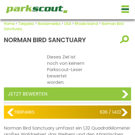
Home
>
Tierparks
>
Nordamerika
>
USA
>
Rhode Island
>
Norman Bird
Sanctuary
NORMAN BIRD SANCTUARY
Dieses Ziel ist
noch von keinem
Parkscout-Leser
bewertet
worden.
JETZT BEWERTEN
TIERPARKS
636 / 1432
Norman Bird Sanctuary umfasst ein 1,32 Quadratkilometer
großes Waldgebiet, das Weihern und den Atlantischen