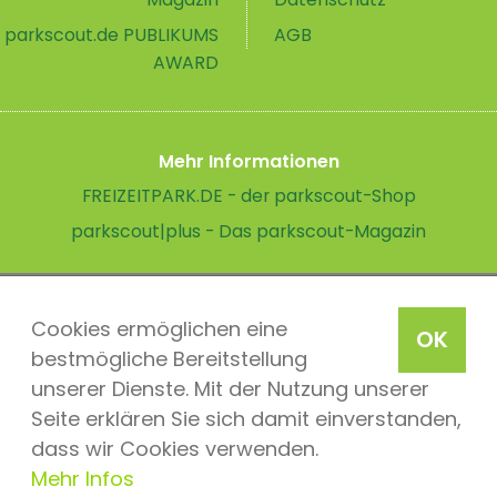
parkscout.de PUBLIKUMS
AGB
AWARD
Mehr Informationen
FREIZEITPARK.DE - der parkscout-Shop
parkscout|plus - Das parkscout-Magazin
Cookies ermöglichen eine
OK
bestmögliche Bereitstellung
unserer Dienste. Mit der Nutzung unserer
Seite erklären Sie sich damit einverstanden,
dass wir Cookies verwenden.
Mehr Infos
parkscout.de 2026, ein Produkt der Parkteam AG