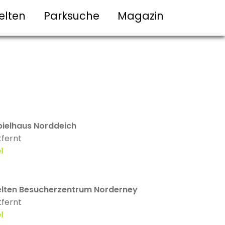
elten
Parksuche
Magazin
pielhaus Norddeich
tfernt
l
lten Besucherzentrum Norderney
tfernt
l