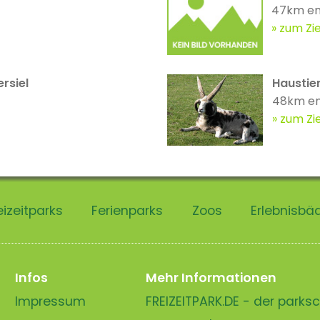
47km en
zum Zie
rsiel
Haustie
48km en
zum Zie
eizeitparks
Ferienparks
Zoos
Erlebnisbä
Infos
Mehr Informationen
Impressum
FREIZEITPARK.DE - der park