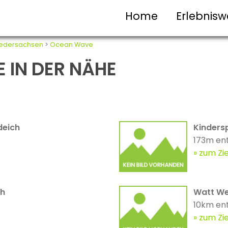
Home
Erlebnisw
iedersachsen
>
Ocean Wave
 IN DER NÄHE
deich
Kinders
173m en
zum Zie
ch
Watt We
10km en
zum Zie