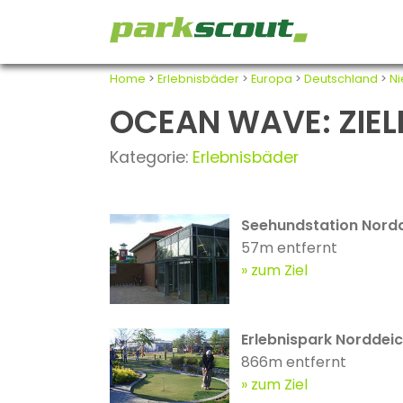
Home
>
Erlebnisbäder
>
Europa
>
Deutschland
>
N
OCEAN WAVE: ZIELE
Kategorie:
Erlebnisbäder
Seehundstation Nord
57m entfernt
zum Ziel
Erlebnispark Norddei
866m entfernt
zum Ziel