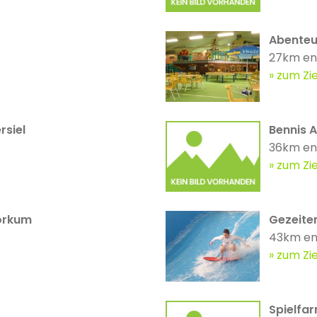
Abenteu
27km en
zum Zie
siel
Bennis 
36km en
zum Zie
orkum
Gezeite
43km en
zum Zie
Spielfa