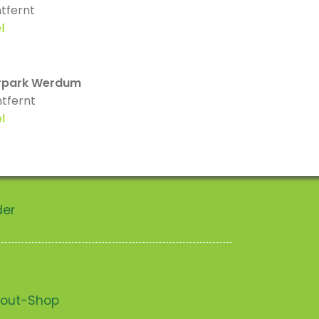
tfernt
l
rpark Werdum
tfernt
l
der
scout-Shop