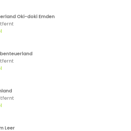
erland Oki-doki Emden
tfernt
l
Abenteuerland
tfernt
l
nland
tfernt
l
rm Leer