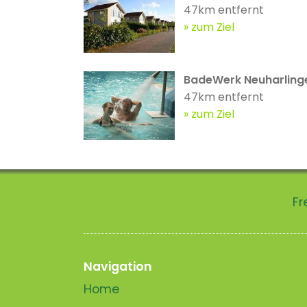
47km entfernt
zum Ziel
BadeWerk Neuharlinge
47km entfernt
zum Ziel
Fr
Navigation
Home