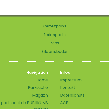
Freizeitparks
Ferienparks
Zoos
Erlebnisbäder
Navigation
Infos
Home
Impressum
Parksuche
Kontakt
Magazin
Datenschutz
parkscout.de PUBLIKUMS
AGB
AWARD