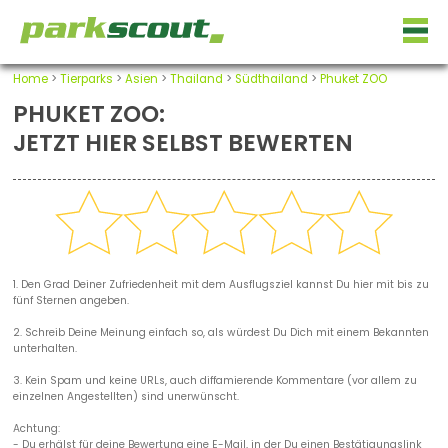
Home
>
Tierparks
>
Asien
>
Thailand
>
Südthailand
>
Phuket ZOO
PHUKET ZOO:
JETZT HIER SELBST BEWERTEN
1. Den Grad Deiner Zufriedenheit mit dem Ausflugsziel kannst Du hier mit bis zu
fünf Sternen angeben.
2. Schreib Deine Meinung einfach so, als würdest Du Dich mit einem Bekannten
unterhalten.
3. Kein Spam und keine URLs, auch diffamierende Kommentare (vor allem zu
einzelnen Angestellten) sind unerwünscht.
Achtung:
- Du erhälst für deine Bewertung eine E-Mail, in der Du einen Bestätigungslink