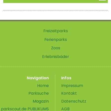
Freizeitparks
Ferienparks
Zoos
Erlebnisbäder
Navigation
Infos
Home
Impressum
Parksuche
Kontakt
Magazin
Datenschutz
parkscout.de PUBLIKUMS
AGB