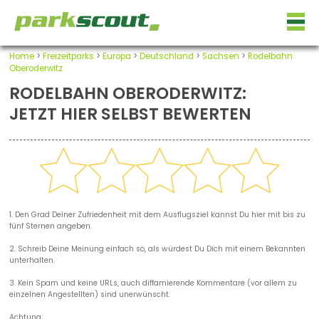
Home
>
Freizeitparks
>
Europa
>
Deutschland
>
Sachsen
>
Rodelbahn
Oberoderwitz
RODELBAHN OBERODERWITZ:
JETZT HIER SELBST BEWERTEN
1. Den Grad Deiner Zufriedenheit mit dem Ausflugsziel kannst Du hier mit bis zu
fünf Sternen angeben.
2. Schreib Deine Meinung einfach so, als würdest Du Dich mit einem Bekannten
unterhalten.
3. Kein Spam und keine URLs, auch diffamierende Kommentare (vor allem zu
einzelnen Angestellten) sind unerwünscht.
Achtung: