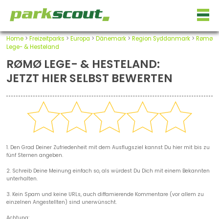
Home
>
Freizeitparks
>
Europa
>
Dänemark
>
Region Syddanmark
>
Rømø
Lege- & Hesteland
RØMØ LEGE- & HESTELAND:
JETZT HIER SELBST BEWERTEN
1. Den Grad Deiner Zufriedenheit mit dem Ausflugsziel kannst Du hier mit bis zu
fünf Sternen angeben.
2. Schreib Deine Meinung einfach so, als würdest Du Dich mit einem Bekannten
unterhalten.
3. Kein Spam und keine URLs, auch diffamierende Kommentare (vor allem zu
einzelnen Angestellten) sind unerwünscht.
Achtung: