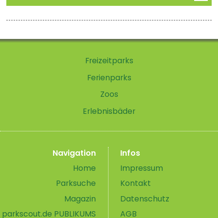
Freizeitparks
Ferienparks
Zoos
Erlebnisbäder
Navigation
Infos
Home
Impressum
Parksuche
Kontakt
Magazin
Datenschutz
parkscout.de PUBLIKUMS
AGB