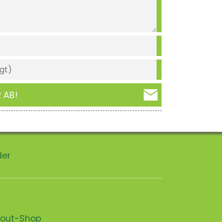
 AB!
der
scout-Shop