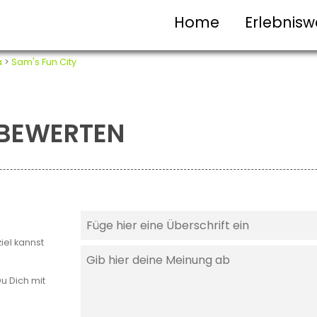
Home
Erlebnisw
a
>
Sam's Fun City
T BEWERTEN
iel kannst
u Dich mit