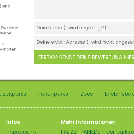
) sind
r Du einen
gebene
 zu
einhalten.
FERTIG? SENDE DEINE BEWERTUNG HIER
eizeitparks
Ferienparks
Zoos
Erlebnisbä
Infos
Mehr Informationen
Impressum
FREIZEITPARK.DE - der park