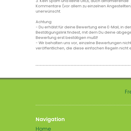
3. Kein Spam und keine URLs, auch diffamierende
Kommentare (vor allem zu einzelnen Angestellten
unerwünscht.
Achtung:
- Du erhälst für deine Bewertung eine E-Mail, in de
Bestätigungslink findest, mit dem Du deine abge
Bewertung erst bestätigen mußt!
- Wir behalten uns vor, einzelne Bewertungen nicht
veröffentlichen, die diese einfachen Regeln nicht 
Fr
Navigation
Home