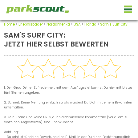
Home
>
Erlebnisbäder
>
Nordamerika
>
USA
>
Florida
>
Sam's Surf City
SAM'S SURF CITY:
JETZT HIER SELBST BEWERTEN
1. Den Grad Deiner Zufriedenheit mit dem Ausflugsziel kannst Du hier mit bis zu
fünf Sternen angeben.
2. Schreib Deine Meinung einfach so, als würdest Du Dich mit einem Bekannten
unterhalten.
3. Kein Spam und keine URLs, auch diffamierende Kommentare (vor allem zu
einzelnen Angestellten) sind unerwünscht.
Achtung:
- Du erhälst für deine Bewertung eine E-Mail, in der Du einen Bestätigungslink