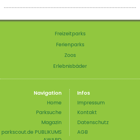
Freizeitparks
Ferienparks
Zoos
Erlebnisbäder
Navigation
Infos
Home
Impressum
Parksuche
Kontakt
Magazin
Datenschutz
parkscout.de PUBLIKUMS
AGB
AWARD