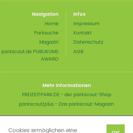
Navigation
Infos
Home
Impressum
Parksuche
Kontakt
Magazin
Datenschutz
parkscout.de PUBLIKUMS
AGB
AWARD
Mehr Informationen
FREIZEITPARK.DE - der parkscout-Shop
parkscout|plus - Das parkscout-Magazin
Cookies ermöglichen eine