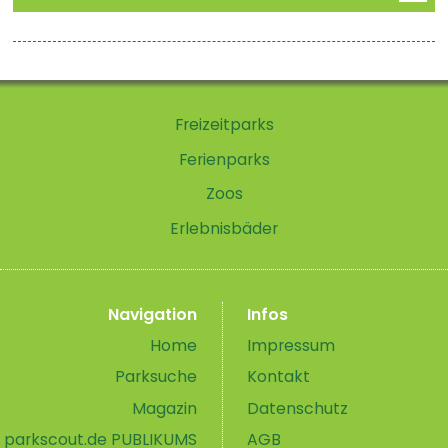
Freizeitparks
Ferienparks
Zoos
Erlebnisbäder
Navigation
Infos
Home
Impressum
Parksuche
Kontakt
Magazin
Datenschutz
parkscout.de PUBLIKUMS
AGB