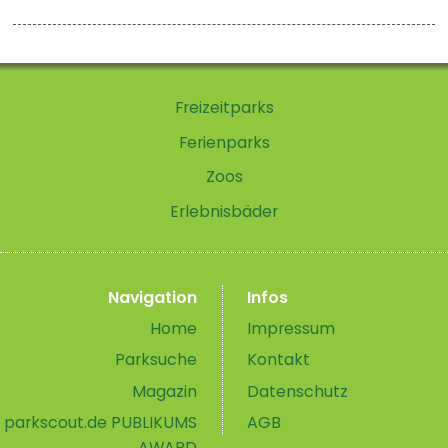
Freizeitparks
Ferienparks
Zoos
Erlebnisbäder
Navigation
Infos
Home
Impressum
Parksuche
Kontakt
Magazin
Datenschutz
parkscout.de PUBLIKUMS
AGB
AWARD