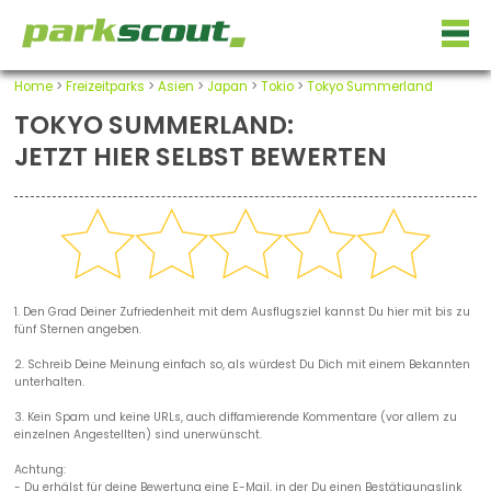
Home
>
Freizeitparks
>
Asien
>
Japan
>
Tokio
>
Tokyo Summerland
TOKYO SUMMERLAND:
JETZT HIER SELBST BEWERTEN
1. Den Grad Deiner Zufriedenheit mit dem Ausflugsziel kannst Du hier mit bis zu
fünf Sternen angeben.
2. Schreib Deine Meinung einfach so, als würdest Du Dich mit einem Bekannten
unterhalten.
3. Kein Spam und keine URLs, auch diffamierende Kommentare (vor allem zu
einzelnen Angestellten) sind unerwünscht.
Achtung:
- Du erhälst für deine Bewertung eine E-Mail, in der Du einen Bestätigungslink