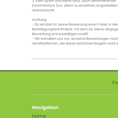
3. Kein Spam und keine URLs, auch diffamierende
Kommentare (vor allem zu einzelnen Angestellten
unerwünscht.
Achtung:
- Du erhälst für deine Bewertung eine E-Mail, in de
Bestätigungslink findest, mit dem Du deine abge
Bewertung erst bestätigen mußt!
- Wir behalten uns vor, einzelne Bewertungen nicht
veröffentlichen, die diese einfachen Regeln nicht 
Fr
Navigation
Home