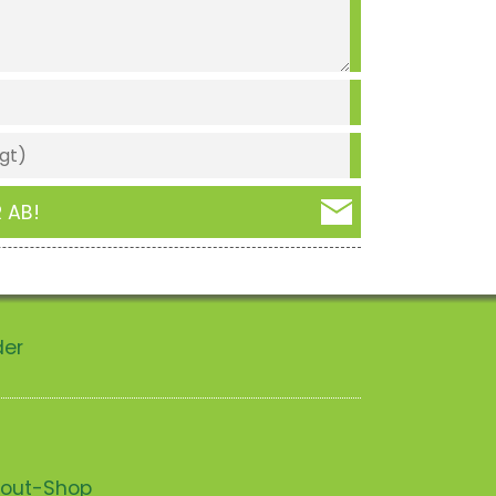
 AB!
der
scout-Shop