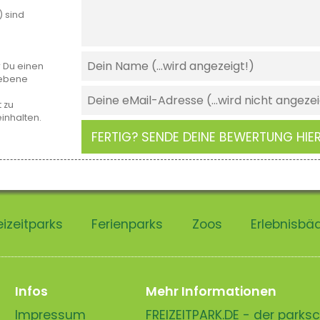
) sind
r Du einen
gebene
 zu
einhalten.
FERTIG? SENDE DEINE BEWERTUNG HIER
eizeitparks
Ferienparks
Zoos
Erlebnisbä
Infos
Mehr Informationen
Impressum
FREIZEITPARK.DE - der park