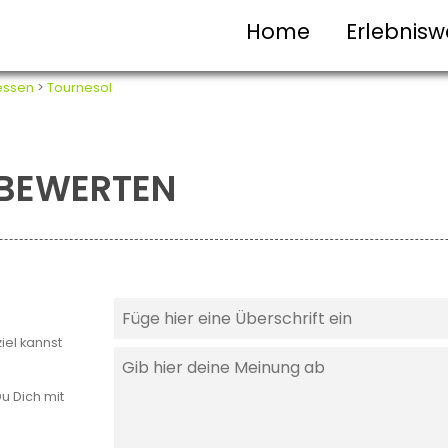
Home
Erlebnisw
essen
>
Tournesol
T BEWERTEN
iel kannst
u Dich mit