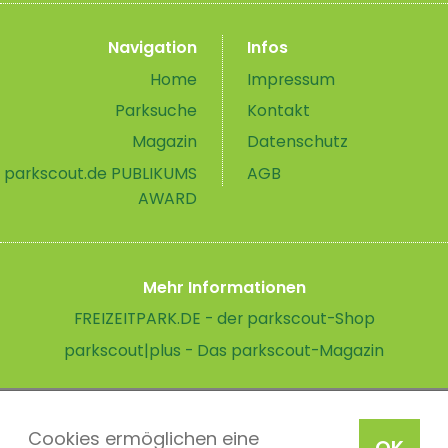
Navigation
Infos
Home
Impressum
Parksuche
Kontakt
Magazin
Datenschutz
parkscout.de PUBLIKUMS
AGB
AWARD
Mehr Informationen
FREIZEITPARK.DE - der parkscout-Shop
parkscout|plus - Das parkscout-Magazin
Cookies ermöglichen eine