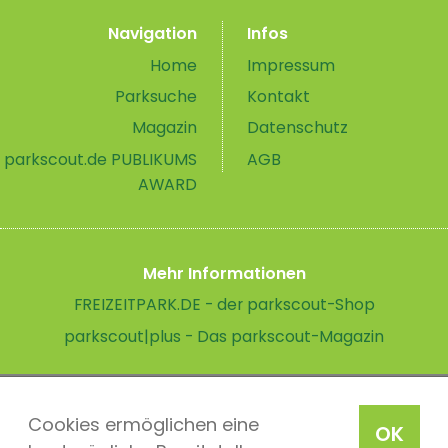
Navigation
Infos
Home
Impressum
Parksuche
Kontakt
Magazin
Datenschutz
parkscout.de PUBLIKUMS
AGB
AWARD
Mehr Informationen
FREIZEITPARK.DE - der parkscout-Shop
parkscout|plus - Das parkscout-Magazin
Cookies ermöglichen eine
OK