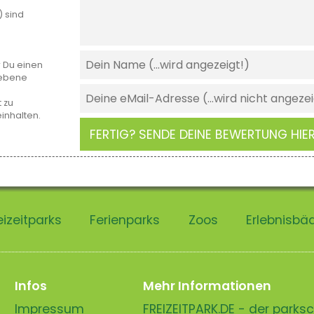
) sind
r Du einen
gebene
 zu
einhalten.
FERTIG? SENDE DEINE BEWERTUNG HIER
eizeitparks
Ferienparks
Zoos
Erlebnisbä
Infos
Mehr Informationen
Impressum
FREIZEITPARK.DE - der park