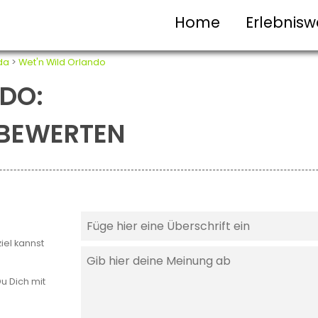
Home
Erlebnisw
ida
>
Wet'n Wild Orlando
DO:
T BEWERTEN
iel kannst
u Dich mit