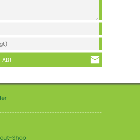
 AB!
der
scout-Shop