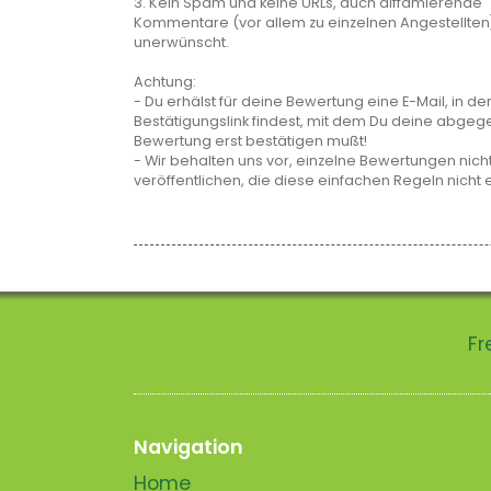
3. Kein Spam und keine URLs, auch diffamierende
Kommentare (vor allem zu einzelnen Angestellten
unerwünscht.
Achtung:
- Du erhälst für deine Bewertung eine E-Mail, in de
Bestätigungslink findest, mit dem Du deine abge
Bewertung erst bestätigen mußt!
- Wir behalten uns vor, einzelne Bewertungen nicht
veröffentlichen, die diese einfachen Regeln nicht 
Fr
Navigation
Home